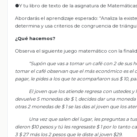
●Y tu libro de texto de la asignatura de Matemática
Abordarás el aprendizaje esperado: “Analiza la existe
determina y usa criterios de congruencia de triángul
¿Qué hacemos?
Observa el siguiente juego matemático con la finalid
“Supón
que vas
a tomar un café con 2 de sus her
tomar el café observan que el más económico es el de
pagar, le pides a los que te acompañaron sus $ 10, para
El joven que los atiende regresa con ustedes y 
devuelve 5 monedas de $ 1, decides dar una moneda
otras 2 monedas de $ 1 se las das al joven que los at
Una vez que salen del lugar, les preguntas a t
dieron $10 pesos y tú les regresaste $ 1 por lo tanto 
3 $
27 más
los 2 pesos que le diste al joven $29.