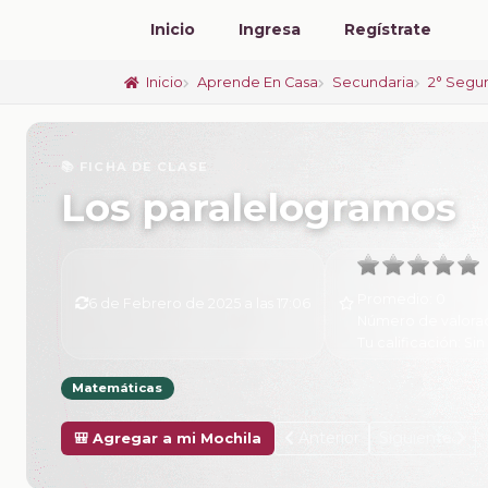
Inicio
Ingresa
Regístrate
Inicio
Aprende En Casa
Secundaria
2° Segu
📚 FICHA DE CLASE
Los paralelogramos
Promedio:
0
6 de Febrero de 2025 a las 17:06
Número de valora
Tu calificación:
Sin
Matemáticas
Anterior
Siguiente
🎒 Agregar a mi Mochila