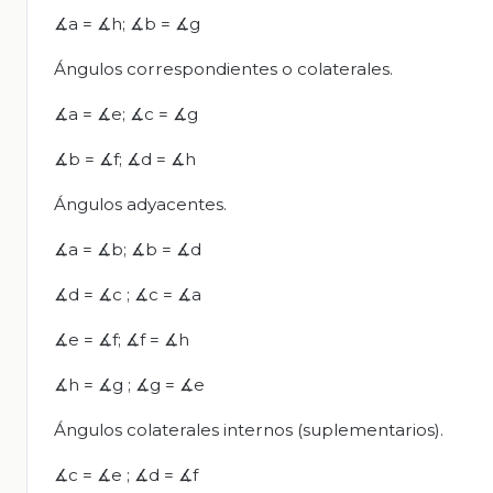
∡a = ∡h; ∡b = ∡g
Ángulos correspondientes o colaterales.
∡a = ∡e; ∡c = ∡g
∡b = ∡f; ∡d = ∡h
Ángulos adyacentes.
∡a = ∡b; ∡b = ∡d
∡d = ∡c ; ∡c = ∡a
∡e = ∡f; ∡f = ∡h
∡h = ∡g ; ∡g = ∡e
Ángulos colaterales internos (suplementarios).
∡c = ∡e ; ∡d = ∡f