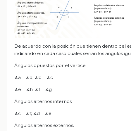
De acuerdo con la posición que tienen dentro del e
indicando en cada caso cuales serían los ángulos igu
Ángulos opuestos por el vértice.
∡a = ∡d; ∡b = ∡c
∡e = ∡h; ∡f = ∡g
Ángulos alternos internos.
∡c = ∡f; ∡d = ∡e
Ángulos alternos externos.