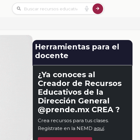
Herramientas para el
docente
¿Ya conoces al
Creador de Recursos
Educativos de la
Dirección General
@prende.mx CREA ?
Crea recursos para tus clases.
Regístrate en la NEMD
aquí
.