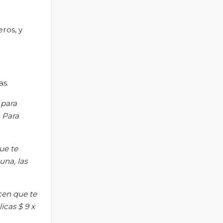
eros, y
as.
 para
 Para
ue te
na, las
cen que te
icas $ 9 x