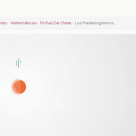
ndo
Matemáticas
Fichas De Clase
Los Paralelogramos
ciones:
0
 calificar