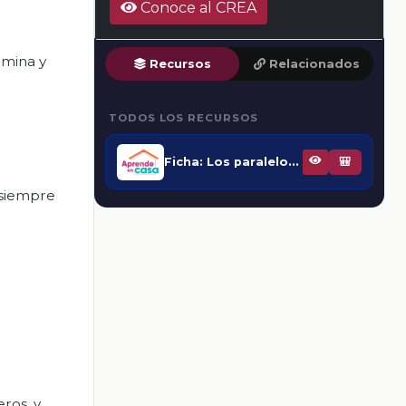
Conoce al CREA
rmina y
Recursos
Relacionados
TODOS LOS RECURSOS
Ficha: Los paralelogramos
🎒
 siempre
eros, y