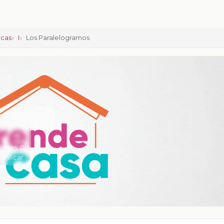
icas
I
Los Paralelogramos
iones:
0
calificar