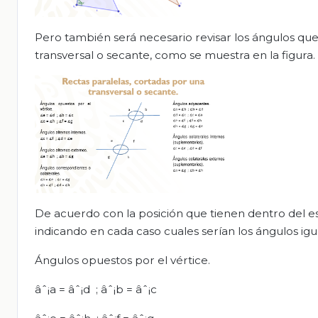
Pero también será necesario revisar los ángulos que
transversal o secante, como se muestra en la figura.
De acuerdo con la posición que tienen dentro del e
indicando en cada caso cuales serían los ángulos igu
Ángulos opuestos por el vértice.
âˆ¡a = âˆ¡d ; âˆ¡b = âˆ¡c