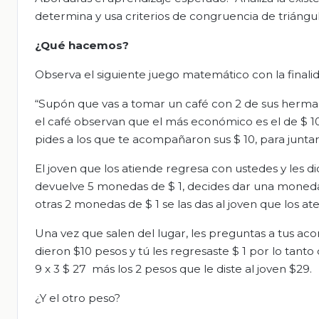
determina y usa criterios de congruencia de triángul
¿Qué hacemos?
Observa el siguiente juego matemático con la finalid
“Supón que vas a tomar un café con 2 de sus hermano
el café observan que el más económico es el de $ 10
pides a los que te acompañaron sus $ 10, para juntar 
El joven que los atiende regresa con ustedes y les d
devuelve 5 monedas de $ 1, decides dar una moneda
otras 2 monedas de $ 1 se las das al joven que los a
Una vez que salen del lugar, les preguntas a tus ac
dieron $10 pesos y tú les regresaste $ 1 por lo tanto
9 x 3 $ 27 más los 2 pesos que le diste al joven $29.
¿Y el otro peso?