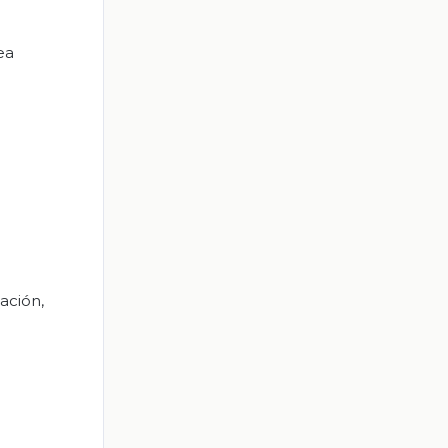
ea
ación,