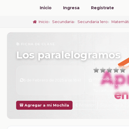
Inicio
Ingresa
Regístrate
Inicio
Secundaria
Secundaria 1ero
Matemát
📚 FICHA DE CLASE
Los paralelogramos
Promedio:
0
6 de Febrero de 2025 a las 16:41
Número de valorac
Tu calificación:
Sin 
Anterior
Siguiente
🎒 Agregar a mi Mochila