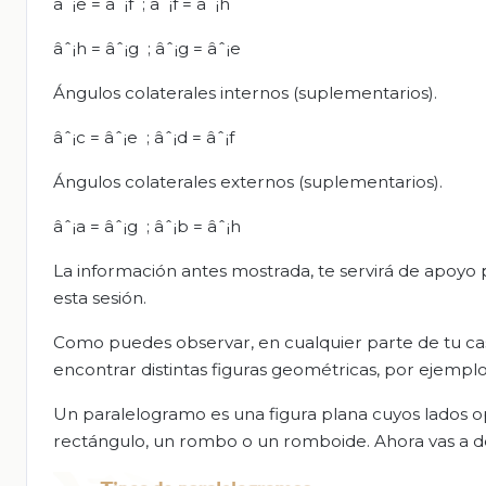
âˆ¡e = âˆ¡f ; âˆ¡f = âˆ¡h
âˆ¡h = âˆ¡g ; âˆ¡g = âˆ¡e
Ángulos colaterales internos (suplementarios).
âˆ¡c = âˆ¡e ; âˆ¡d = âˆ¡f
Ángulos colaterales externos (suplementarios).
âˆ¡a = âˆ¡g ; âˆ¡b = âˆ¡h
La información antes mostrada, te servirá de apoyo 
esta sesión.
Como puedes observar, en cualquier parte de tu cas
encontrar distintas figuras geométricas, por ejemplo
Un paralelogramo es una figura plana cuyos lados o
rectángulo, un rombo o un romboide. Ahora vas a desc