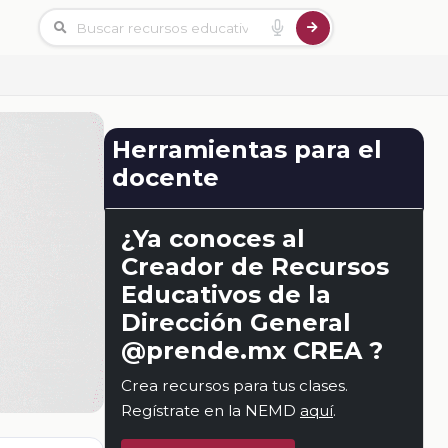
Herramientas para el
docente
¿Ya conoces al
Creador de Recursos
Educativos de la
Dirección General
@prende.mx CREA ?
Crea recursos para tus clases.
Regístrate en la NEMD
aquí
.