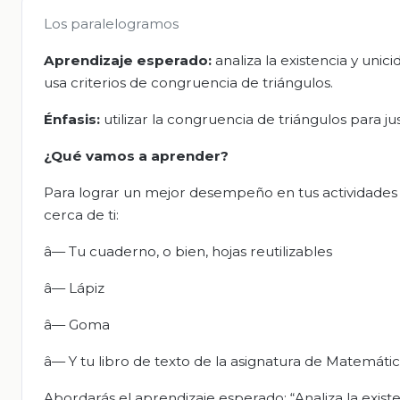
Los paralelogramos
Aprendizaje esperado:
analiza la existencia y unic
usa criterios de congruencia de triángulos.
Énfasis:
utilizar la congruencia de triángulos para j
¿Qué vamos a aprender?
Para lograr un mejor desempeño en tus actividades
cerca de ti:
â— Tu cuaderno, o bien, hojas reutilizables
â— Lápiz
â— Goma
â— Y tu libro de texto de la asignatura de Matemáti
Abordarás el aprendizaje esperado: “Analiza la existe