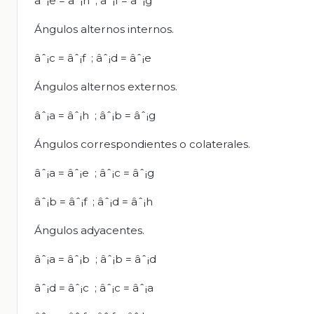
âˆ¡e = âˆ¡h ; âˆ¡f = âˆ¡g
Ángulos alternos internos.
âˆ¡c = âˆ¡f ; âˆ¡d = âˆ¡e
Ángulos alternos externos.
âˆ¡a = âˆ¡h ; âˆ¡b = âˆ¡g
Ángulos correspondientes o colaterales.
âˆ¡a = âˆ¡e ; âˆ¡c = âˆ¡g
âˆ¡b = âˆ¡f ; âˆ¡d = âˆ¡h
Ángulos adyacentes.
âˆ¡a = âˆ¡b ; âˆ¡b = âˆ¡d
âˆ¡d = âˆ¡c ; âˆ¡c = âˆ¡a