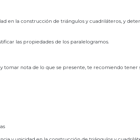
idad en la construcción de triángulos y cuadriláteros, y dete
ustificar las propiedades de los paralelogramos.
 y tomar nota de lo que se presente, te recomiendo tener
cas
ncia y unicidad en la construcción de triángulos y cuadrilát