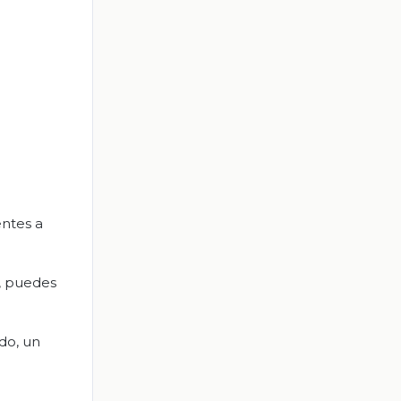
entes a
a, puedes
do, un