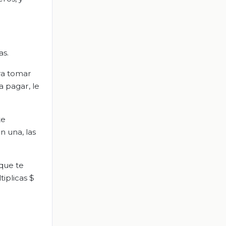
as.
ara tomar
a pagar, le
te
 una, las
 que te
tiplicas $