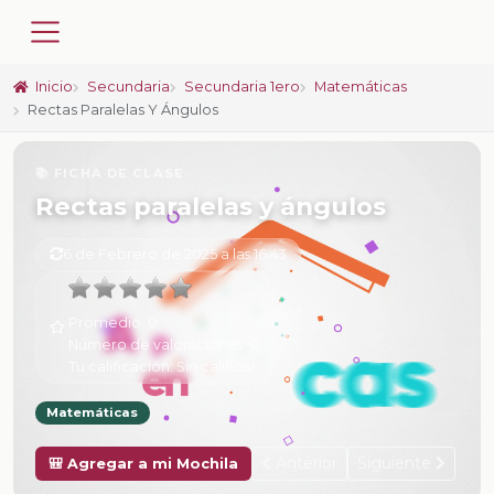
Inicio
Secundaria
Secundaria 1ero
Matemáticas
Rectas Paralelas Y Ángulos
📚 FICHA DE CLASE
Rectas paralelas y ángulos
6 de Febrero de 2025 a las 16:43
Promedio:
0
Número de valoraciones:
0
Tu calificación:
Sin calificar
Matemáticas
Anterior
Siguiente
🎒 Agregar a mi Mochila