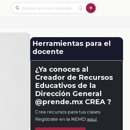
Herramientas para el
docente
¿Ya conoces al
Creador de Recursos
Educativos de la
Dirección General
@prende.mx CREA ?
Crea recursos para tus clases.
Regístrate en la NEMD
aquí
.