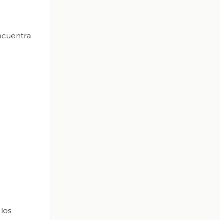
ncuentra
 los