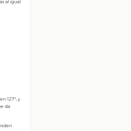
s al igual
en 127º, y
ue da
 miden