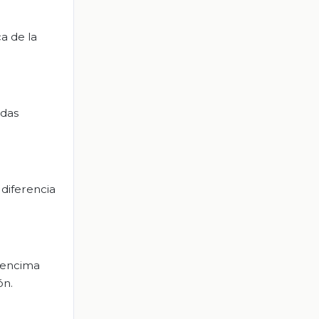
a de la
idas
 diferencia
o encima
ón.