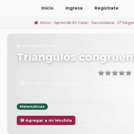
Inicio
Ingresa
Regístrate
Inicio
Aprende En Casa
Secundaria
2° Segu
📚 FICHA DE CLASE
Triángulos congruen
Promedio:
0
6 de Febrero de 2025 a las 17:06
Número de valora
Tu calificación:
Sin
Matemáticas
Anterior
Siguiente
🎒 Agregar a mi Mochila