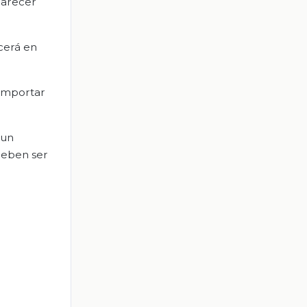
parecer
ecerá en
 importar
 un
 deben ser