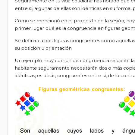
Seguramente en tu vida cotidiana has notado que ex
entre sí, algunas de ellas son idénticas en su forma, 
Como se mencionó en el propósito de la sesión, hoy s
primer lugar qué es la congruencia en figuras geom
Se definirá a dos figuras congruentes como aquella
su posición u orientación.
Un ejemplo muy común de congruencia se da en las l
habitante seguramente necesitarán dos o más copias d
idénticas, es decir, congruentes entre sí, de lo cont