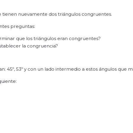
 se tienen nuevamente dos triángulos congruentes.
entes preguntas:
rminar que los triángulos eran congruentes?
stablecer la congruencia?
an: 45º, 53º y con un lado intermedio a estos ángulos que m
guiente: