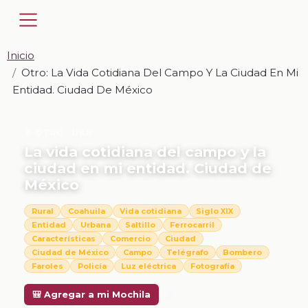
Inicio
Otro: La Vida Cotidiana Del Campo Y La Ciudad En Mi
Entidad. Ciudad De México
📎 OTRO · UKN
La vida cotidiana del campo y la
ciudad en mi entidad. Ciudad de
México
Rural
Coahuila
Vida cotidiana
Siglo XIX
Entidad
Urbana
Saltillo
Ferrocarril
Características
Comercio
Ciudad
Ciudad de México
Campo
Telégrafo
Bombero
Faroles
Policía
Luz eléctrica
Fotografía
Descargar
🎒 Agregar a mi Mochila