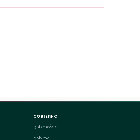
GOBIERNO
gob.mx/sep
gob.mx