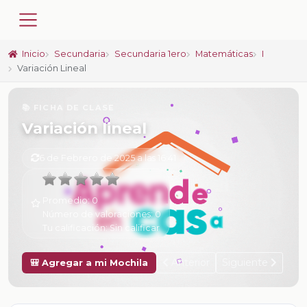
Inicio
Secundaria
Secundaria 1ero
Matemáticas
I
Variación Lineal
📚 FICHA DE CLASE
Variación lineal
6 de Febrero de 2025 a las 16:41
Promedio:
0
Número de valoraciones:
0
Tu calificación:
Sin calificar
Anterior
Siguiente
🎒 Agregar a mi Mochila