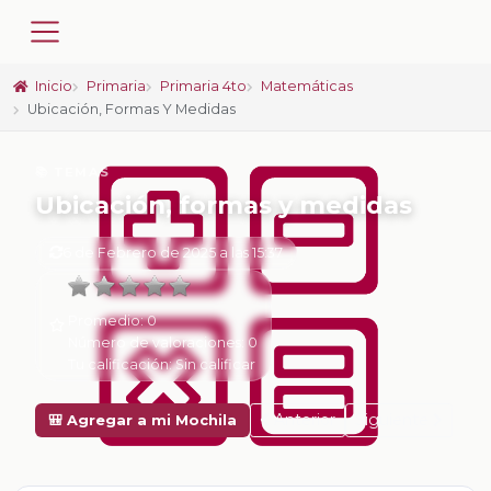
Inicio
Primaria
Primaria 4to
Matemáticas
Ubicación, Formas Y Medidas
📚 TEMAS
Ubicación, formas y medidas
6 de Febrero de 2025 a las 15:37
Promedio:
0
Número de valoraciones:
0
Tu calificación:
Sin calificar
Anterior
Siguiente
🎒 Agregar a mi Mochila