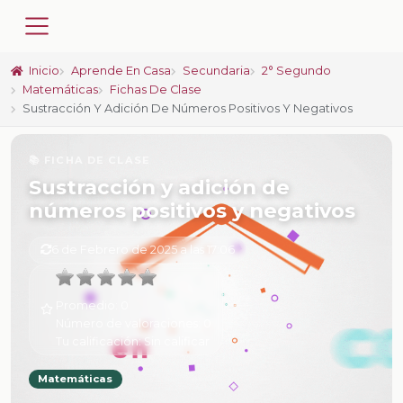
Inicio
Aprende En Casa
Secundaria
2° Segundo
Matemáticas
Fichas De Clase
Sustracción Y Adición De Números Positivos Y Negativos
📚 FICHA DE CLASE
Sustracción y adición de
números positivos y negativos
6 de Febrero de 2025 a las 17:06
Promedio:
0
Número de valoraciones:
0
Tu calificación:
Sin calificar
Matemáticas