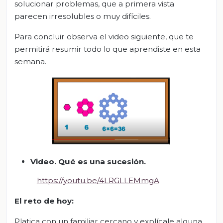
solucionar problemas, que a primera vista
parecen irresolubles o muy difíciles.
Para concluir observa el video siguiente, que te
permitirá resumir todo lo que aprendiste en esta
semana.
Video.
Qué es una sucesión
.
https://youtu.be/4LRGLLEMmgA
E
l
r
eto de
h
oy:
Platica con un familiar cercano y explícale alguna