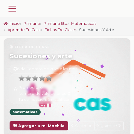
Inicio
Primaria
Primaria 6to
Matemáticas
Aprende En Casa
Fichas De Clase
Sucesiones Y Arte
📚 FICHA DE CLASE
Sucesiones y arte
6 de Febrero de 2025 a las 15:57
Promedio:
0
Número de valoraciones:
0
Tu calificación:
Sin calificar
Matemáticas
Anterior
Siguiente
🎒 Agregar a mi Mochila