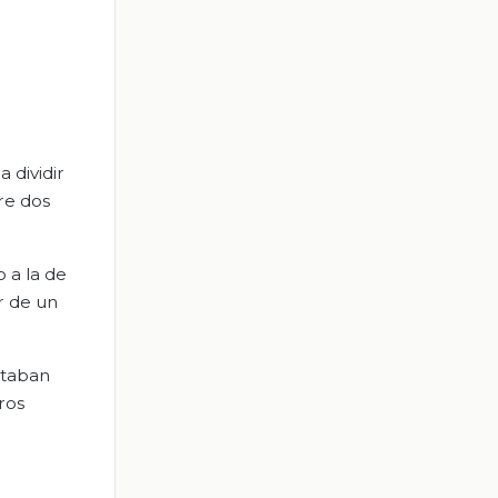
 dividir
re dos
 a la de
r de un
staban
ros