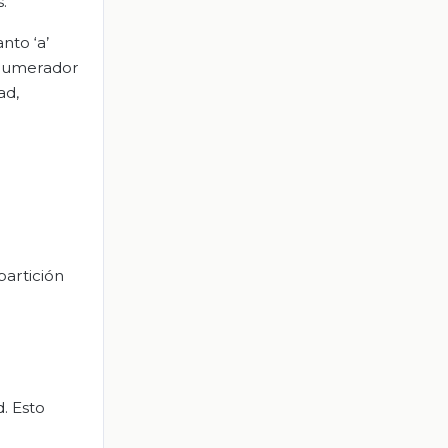
.
nto ‘a’
l numerador
ad,
partición
. Esto