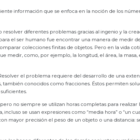
siguiente información que se enfoca en la noción de los núme
resolver diferentes problemas gracias al ingenio y la crea
para el ser humano fue encontrar una manera de medir d
mparar colecciones finitas de objetos. Pero en la vida cot
ue medir, como, por ejemplo, la longitud, el área, la masa, 
Resolver el problema requiere del desarrollo de una extens
es, también conocidos como fracciones. Éstos permiten solu
uficientes.
pero no siempre se utilizan horas completas para realizar 
ra, incluso se usan expresiones como “media hora” o “un cu
n mayor precisión el peso de un objeto o una distancia: s