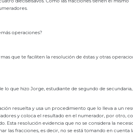
 cuatro dieciseisavos. Como las fracciones tienen el mismo
numeradores.
 demás operaciones?
as que te faciliten la resolución de éstas y otras operaci
de lo que hizo Jorge, estudiante de segundo de secundaria,
ración resuelta y usa un procedimiento que lo lleva a un re
dores y coloca el resultado en el numerador, por otro, co
. Esta resolución evidencia que no se considera la necesi
r las fracciones, es decir, no se está tomando en cuenta l