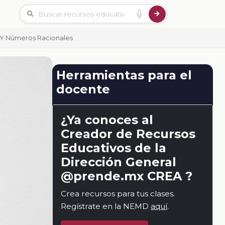
 Y Números Racionales
Herramientas para el
docente
¿Ya conoces al
Creador de Recursos
Educativos de la
Dirección General
@prende.mx CREA ?
Crea recursos para tus clases.
Regístrate en la NEMD
aquí
.