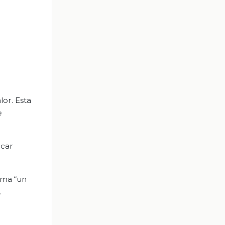
or. Esta
e
icar
suma “un
.