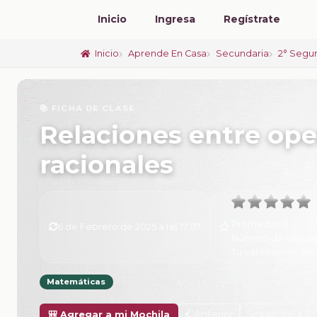
Inicio
Ingresa
Regístrate
Inicio
Aprende En Casa
Secundaria
2° Segu
📚 FICHA DE CLASE
Relaciones entre op
racionales
Promedio:
0
6 de Febrero de 2025 a las 17:07
Número de valora
Tu calificación:
Sin 
Matemáticas
Anterior
Siguiente
🎒 Agregar a mi Mochila