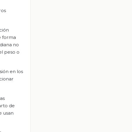
ros
ción
e forma
idiana no
el peso o
ión en los
cionar
las
arto de
e usan