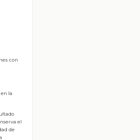
ones con
 en la
sultado
nserva el
dad de
a