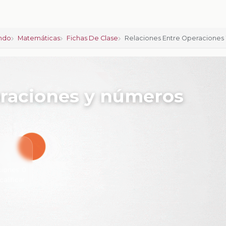
ndo
Matemáticas
Fichas De Clase
Relaciones Entre Operaciones
eraciones y números
ciones:
0
calificar