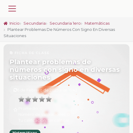
Inicio
Secundaria
Secundaria 1ero
Matemáticas
Plantear Problemas De Números Con Signo En Diversas
Situaciones
📚 FICHA DE CLASE
Plantear problemas de
números con signo en diversas
situaciones
6 de Febrero de 2025 a las 16:42
Promedio:
0
Número de valoraciones:
0
Tu calificación:
Sin calificar
Matemáticas