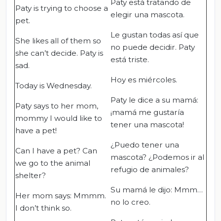
Paty está tratando de
Paty is trying to choose a
elegir una mascota.
pet.
Le gustan todas así que
She likes all of them so
no puede decidir. Paty
she can’t decide. Paty is
está triste.
sad.
Hoy es miércoles.
Today is Wednesday.
Paty le dice a su mamá:
Paty says to her mom,
¡mamá me gustaría
mommy I would like to
tener una mascota!
have a pet!
¿Puedo tener una
Can I have a pet? Can
mascota? ¿Podemos ir al
we go to the animal
refugio de animales?
shelter?
Su mamá le dijo: Mmm…
Her mom says: Mmmm.
no lo creo.
I don’t think so.