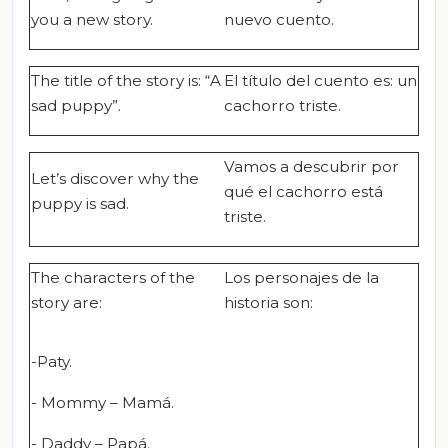
you a new story.
nuevo cuento.
The title of the story is: “A
El título del cuento es: un
sad puppy”.
cachorro triste.
Vamos a descubrir por
Let’s discover why the
qué el cachorro está
puppy is sad.
triste.
The characters of the
Los personajes de la
story are:
historia son:
-Paty.
- Mommy – Mamá.
- Daddy – Papá.