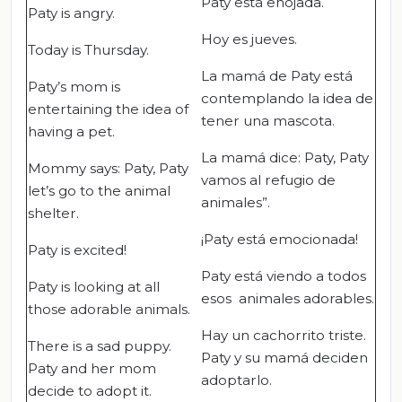
Paty está enojada.
Paty is angry.
Hoy es jueves.
Today is Thursday.
La mamá de Paty está
Paty’s mom is
contemplando la idea de
entertaining the idea of
tener una mascota.
having a pet.
La mamá dice: Paty, Paty
Mommy says: Paty, Paty
vamos al refugio de
let’s go to the animal
animales”.
shelter.
¡Paty está emocionada!
Paty is excited!
Paty está viendo a todos
Paty is looking at all
esos animales adorables.
those adorable animals.
Hay un cachorrito triste.
There is a sad puppy.
Paty y su mamá deciden
Paty and her mom
adoptarlo.
decide to adopt it.