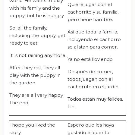
work. He wants to play
Quiere jugar con el
with his family and the
cachorrito y su familia,
puppy, but he is hungry.
pero tiene hambre.
So, all the family,
Así que toda la familia,
including the puppy, get
incluyendo el cachorro
ready to eat.
se alistan para comer.
It´s not raining anymore.
Ya no está lloviendo.
After they eat, they all
Después de comer,
play with the puppy in
todos juegan con el
the garden.
cachorrito en el jardín.
They are all very happy.
Todos están muy felices.
The end.
Fin.
I hope you liked the
Espero que les haya
story.
gustado el cuento.