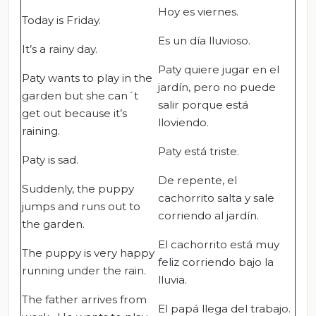
Hoy es viernes.
Today is Friday.
Es un día lluvioso.
It’s a rainy day.
Paty quiere jugar en el
Paty wants to play in the
jardín, pero no puede
garden but she can´t
salir porque está
get out because it’s
lloviendo.
raining.
Paty está triste.
Paty is sad.
De repente, el
Suddenly, the puppy
cachorrito salta y sale
jumps and runs out to
corriendo al jardín.
the garden.
El cachorrito está muy
The puppy is very happy
feliz corriendo bajo la
running under the rain.
lluvia.
The father arrives from
El papá llega del trabajo.