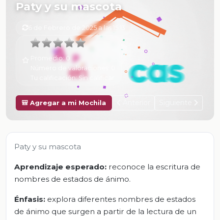
Paty y su mascota
6 de Febrero de 2025 a las 15:13
Promedio:
0
Número de valoraciones:
0
Tu calificación:
Sin calificar
Anterior
Siguiente
🎒 Agregar a mi Mochila
Paty y su mascota
Aprendizaje esperado:
reconoce la escritura de
nombres de estados de ánimo.
Énfasis:
explora diferentes nombres de estados
de ánimo que surgen a partir de la lectura de un