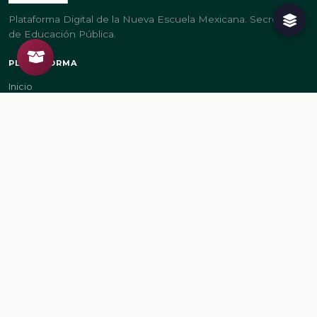
Plataforma Digital de la Nueva Escuela Mexicana. Secretaría
de Educación Pública.
PLATAFORMA
Inicio
Regístrate
Ingresa
LEGAL
Aviso de privacidad
Términos de uso
GOBIERNO
gob.mx/sep
gob.mx