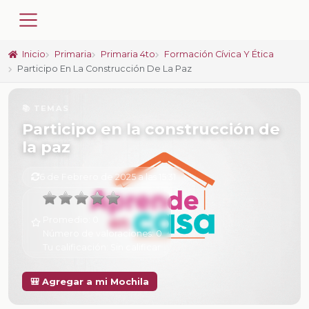
Inicio
Primaria
Primaria 4to
Formación Cívica Y Ética
Participo En La Construcción De La Paz
📚 TEMAS
Participo en la construcción de
la paz
6 de Febrero de 2025 a las 15:31
Promedio:
0
Número de valoraciones:
0
Tu calificación:
Sin calificar
🎒 Agregar a mi Mochila