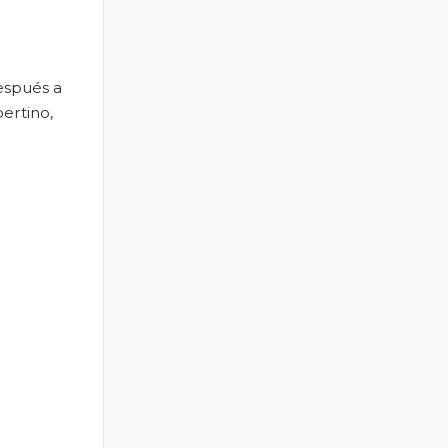
espués a
ertino,