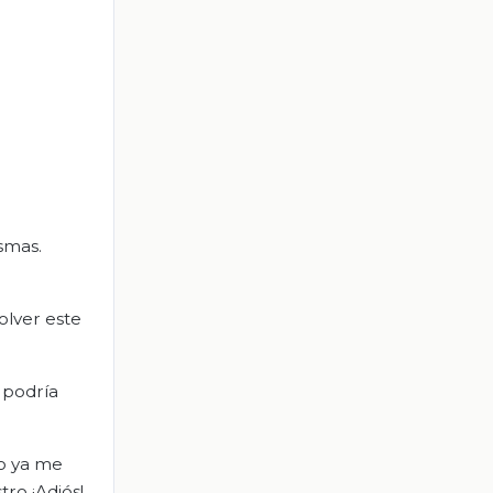
smas.
olver este
 podría
Yo ya me
ro ¡Adiós!