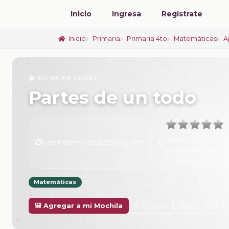
Inicio
Ingresa
Regístrate
Inicio
Primaria
Primaria 4to
Matemáticas
A
📚 FICHA DE CLASE
Partes de un todo
Promedio:
0
6 de Febrero de 2025 a las 15:37
Número de valorac
Tu calificación:
Sin 
Matemáticas
Anterior
Siguiente
🎒 Agregar a mi Mochila