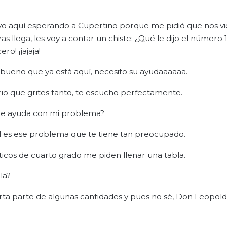
o aquí esperando a Cupertino porque me pidió que nos v
llega, les voy a contar un chiste: ¿Qué le dijo el número 1
ro! ¡jajaja!
ueno que ya está aquí, necesito su ayudaaaaaa.
 que grites tanto, te escucho perfectamente.
Me ayuda con mi problema?
 es ese problema que te tiene tan preocupado.
cos de cuarto grado me piden llenar una tabla.
la?
rta parte de algunas cantidades y pues no sé, Don Leopol