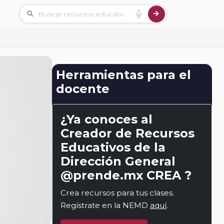
Herramientas para el
docente
¿Ya conoces al
Creador de Recursos
Educativos de la
Dirección General
@prende.mx CREA ?
Crea recursos para tus clases.
Regístrate en la NEMD
aquí
.