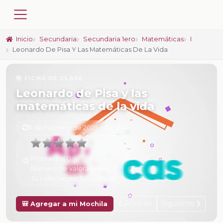
Inicio
Secundaria
Secundaria 1ero
Matemáticas
I
Leonardo De Pisa Y Las Matemáticas De La Vida
📚 FICHA DE CLASE
Leonardo de Pisa y las
matemáticas de la vida
6 de Febrero de 2025 a las 16:41
Promedio:
0
Número de valoraciones:
0
Tu calificación:
Sin calificar
Anterior
Siguiente
🎒 Agregar a mi Mochila