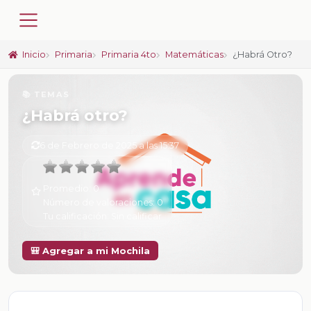
Inicio
Primaria
Primaria 4to
Matemáticas
¿Habrá Otro?
📚 TEMAS
¿Habrá otro?
6 de Febrero de 2025 a las 15:37
Promedio:
0
Número de valoraciones:
0
Tu calificación:
Sin calificar
🎒 Agregar a mi Mochila