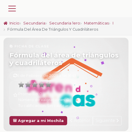
Inicio
Secundaria
Secundaria 1ero
Matemáticas
I
Fórmula Del Área De Triángulos Y Cuadriláteros
📚 FICHA DE CLASE
Fórmula del área de triángulos
y cuadriláteros
6 de Febrero de 2025 a las 16:41
Promedio:
0
Número de valoraciones:
0
Tu calificación:
Sin calificar
Anterior
Siguiente
🎒 Agregar a mi Mochila