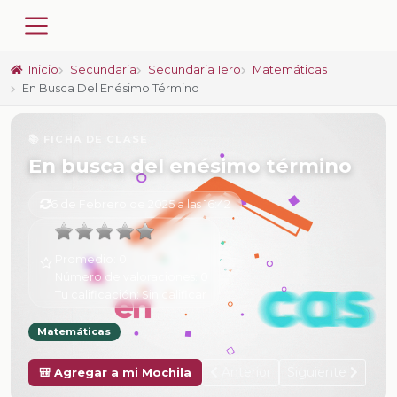
Inicio
Secundaria
Secundaria 1ero
Matemáticas
En Busca Del Enésimo Término
📚 FICHA DE CLASE
En busca del enésimo término
6 de Febrero de 2025 a las 16:42
Promedio:
0
Número de valoraciones:
0
Tu calificación:
Sin calificar
Matemáticas
Anterior
Siguiente
🎒 Agregar a mi Mochila