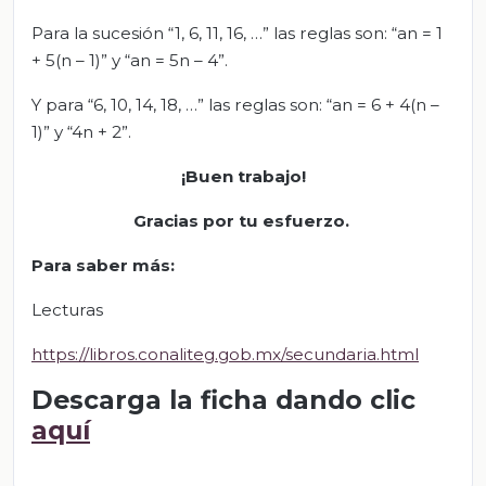
Para la sucesión “1, 6, 11, 16, …” las reglas son: “an = 1
+ 5(n – 1)” y “an = 5n – 4”.
Y para “6, 10, 14, 18, …” las reglas son: “an = 6 + 4(n –
1)” y “4n + 2”.
¡Buen trabajo!
Gracias por tu esfuerzo.
Para saber más:
Lecturas
https://libros.conaliteg.gob.mx/secundaria.html
Descarga la ficha dando clic
aquí