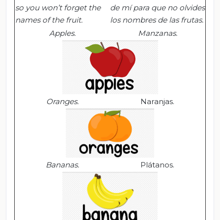
so you won’t forget the
de mí para que no olvides
names of the fruit.
los nombres de las frutas
.
Apples
.
M
anzanas.
Oranges
.
Naranjas.
Bananas
.
Plátanos.