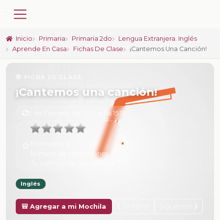
Inicio
Primaria
Primaria 2do
Lengua Extranjera. Inglés
Aprende En Casa
Fichas De Clase
¡Cantemos Una Canción!
📚 FICHA DE CLASE
¡Cantemos una canción!
6 de Febrero de 2025 a las 15:13
Promedio:
0
Número de valoraciones:
0
Tu calificación:
Sin calificar
Inglés
Anterior
Siguiente
🎒 Agregar a mi Mochila