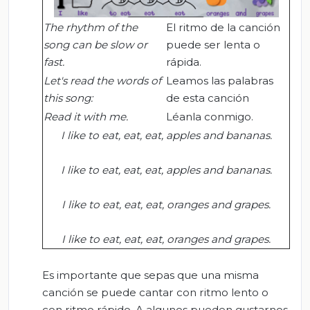
The rhythm of the
El ritmo de la canción
song can be slow or
puede ser lenta o
fast.
rápida.
Let's read the words of
Leamos las palabras
this song:
de esta canción
Read it with me.
Léanla conmigo.
I like to eat, eat
,
eat
, apples and bananas.
I like to eat, eat, eat, apples and bananas
.
I like to eat, eat
,
eat
,
oranges and grapes
.
I like to eat, eat, eat
,
oranges and grapes.
Es importante que sepas que una misma
canción se puede cantar con ritmo lento o
con ritmo rápido. A algunos pueden gustarnos