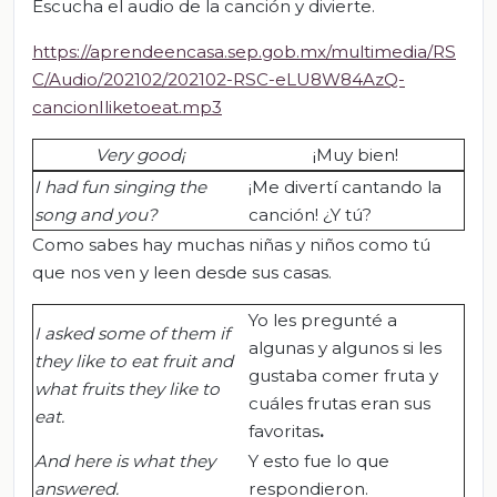
Escucha el audio de la canción y divierte.
https://aprendeencasa.sep.gob.mx/multimedia/RS
C/Audio/202102/202102-RSC-eLU8W84AzQ-
cancionIliketoeat.mp3
Very
good
¡
¡Muy bien!
I had fun singing the
¡Me divertí cantando la
song and you?
canción! ¿Y tú?
Como sabes hay muchas niñas y niños como tú
que nos ven y leen desde sus casas.
Yo les pregunté a
I asked some of them if
algunas y algunos si les
they like to eat fruit and
gustaba comer fruta y
what fruits they like to
cuáles frutas eran sus
eat.
favoritas
.
And here is what they
Y esto fue lo que
answered.
respondieron.