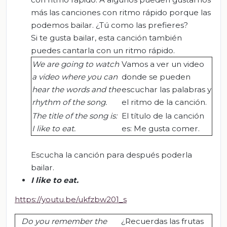
más las canciones con ritmo rápido porque las
podemos bailar. ¿Tú como las prefieres?
Si te gusta bailar, esta canción también
puedes cantarla con un ritmo rápido.
We are going to watch
Vamos a ver un video
a video where you can
donde se pueden
hear the words and the
escuchar las palabras y
rhythm of the song.
el ritmo de la canción.
The title of the song is:
El título de la canción
I like to eat.
es: Me gusta comer.
Escucha la canción para después poderla
bailar.
I like to eat
.
https://youtu.be/ukfzbw201_s
Do yo
u remember the
¿Recuerdas las frutas