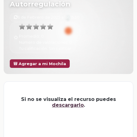
Autorregulación
6 de Febrero de 2025 a las 15:30
Promedio:
0
Número de valoraciones:
0
Tu calificación:
Sin calificar
🎒 Agregar a mi Mochila
Si no se visualiza el recurso puedes
descargarlo
.