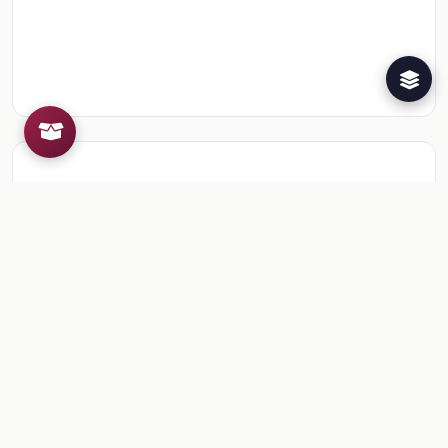
Recursos de la colección
4
📎
Ficha: Hola, ¿cómo te sientes?
📎
Ficha: ¡Bienvenidas y bienvenidos, estudiantes!
📎
Ficha: ¡Hola! ¿Cómo están tus emociones?
Ficha: ¡Llegó la Educación Socioemocional!