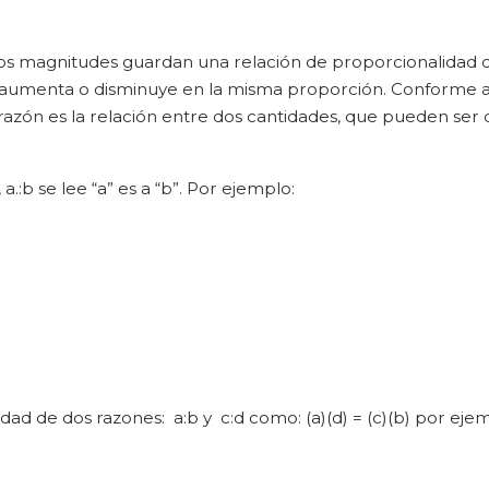
dos magnitudes guardan una relación de proporcionalidad d
ra aumenta o disminuye en la misma proporción. Conforme a
razón es la relación entre dos cantidades, que pueden ser 
a.:b se lee “a” es a “b”. Por ejemplo:
dad de dos razones: a:b y c:d como: (a)(d) = (c)(b) por eje