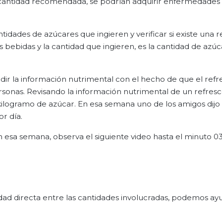
 la cantidad recomendada, se podrían adquirir enfermedades 
tidades de azúcares que ingieren y verificar si existe una r
 bebidas y la cantidad que ingieren, es la cantidad de azú
r la información nutrimental con el hecho de que el refr
ersonas. Revisando la información nutrimental de un refres
e kilogramo de azúcar. En esa semana uno de los amigos dij
r día.
 esa semana, observa el siguiente video hasta el minuto 03
lidad directa entre las cantidades involucradas, podemos a