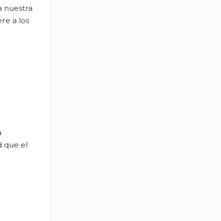
a nuestra
re a los
a
d que el