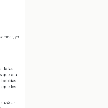
ucradas, ya
 de las
as que era
s bebidas
o que les
e azúcar