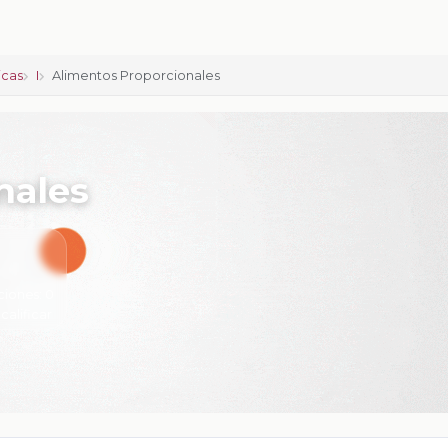
icas
I
Alimentos Proporcionales
nales
ciones:
0
 calificar