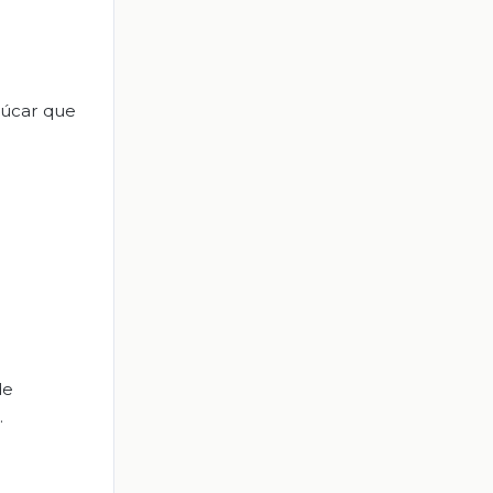
azúcar que
de
.