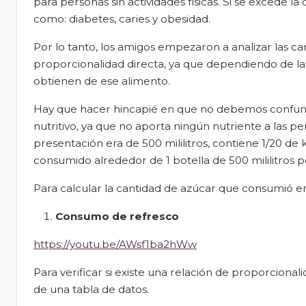
para personas sin actividades físicas. Si se excede
como: diabetes, caries y obesidad.
Por lo tanto, los amigos empezaron a analizar las can
proporcionalidad directa, ya que dependiendo de las
obtienen de ese alimento.
Hay que hacer hincapié en que no debemos confundi
nutritivo, ya que no aporta ningún nutriente a las p
presentación era de 500 mililitros, contiene 1/20 d
consumido alrededor de 1 botella de 500 mililitros po
Para calcular la cantidad de azúcar que consumió en
Consumo de refresco
https://youtu.be/AWsf1ba2hWw
Para verificar si existe una relación de proporciona
de una tabla de datos.