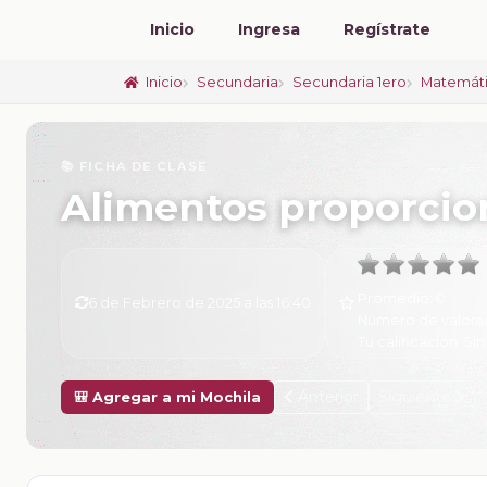
Inicio
Ingresa
Regístrate
Inicio
Secundaria
Secundaria 1ero
Matemát
📚 FICHA DE CLASE
Alimentos proporcio
Promedio:
0
6 de Febrero de 2025 a las 16:40
Número de valora
Tu calificación:
Sin
Anterior
Siguiente
🎒 Agregar a mi Mochila