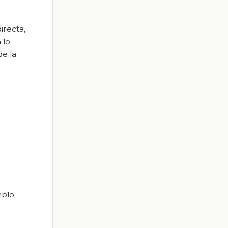
irecta,
 lo
de la
mplo: