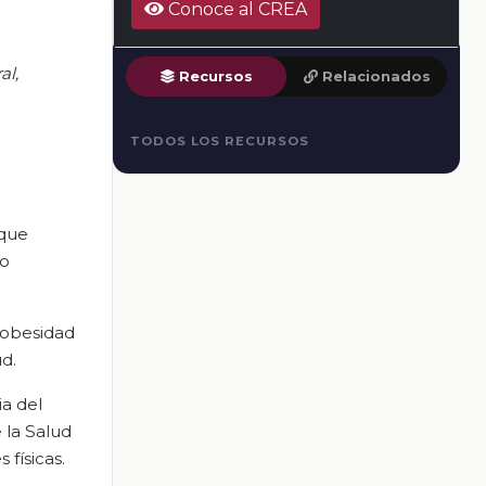
Conoce al CREA
al,
Recursos
Relacionados
TODOS LOS RECURSOS
 que
ro
 obesidad
d.
ia del
 la Salud
físicas.