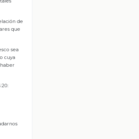
tales
elación de
cares que
esco sea
co cuya
o haber
:20:
yudarnos