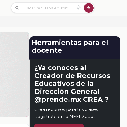
Herramientas para el
docente
¿Ya conoces al
Creador de Recursos
Educativos de la
Dirección General
@prende.mx CREA ?
Crea recursos para tus clases.
Regístrate en la NEMD
aquí
.