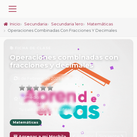
Inicio
Secundaria
Secundaria 1ero
Matemáticas
Operaciones Combinadas Con Fracciones Y Decimales
📚 FICHA DE CLASE
Operaciones combinadas con
fracciones y decimales
6 de Febrero de 2025 a las 16:42
Promedio:
0
Número de valoraciones:
0
Tu calificación:
Sin calificar
Matemáticas
Anterior
Siguiente
🎒 Agregar a mi Mochila