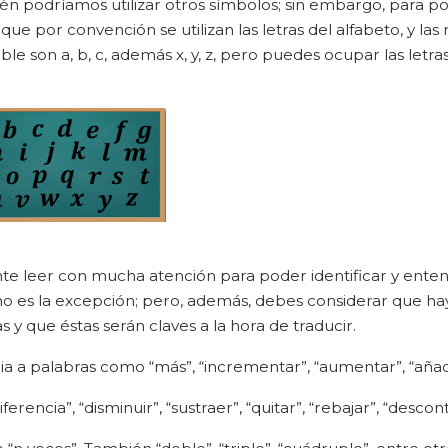
én podríamos utilizar otros símbolos; sin embargo, para p
ue por convención se utilizan las letras del alfabeto, y las
ble son a, b, c, además x, y, z, pero puedes ocupar las letra
nte leer con mucha atención para poder identificar y enten
 no es la excepción; pero, además, debes considerar que ha
 y que éstas serán claves a la hora de traducir.
ia a palabras como “más”, “incrementar”, “aumentar”, “añadi
erencia”, “disminuir”, “sustraer”, “quitar”, “rebajar”, “descont