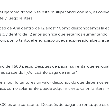
l ejemplo donde 3 se está multiplicando con la x, es conv
y luego la literal.
a edad de Ana dentro de 12 años”? Como desconocemos la e
x, y dentro de 12 años significa que estamos aumentando 
ión, por lo tanto, el enunciado queda expresado algebrai
no de 1 500 pesos. Después de pagar su renta, que es igual
 es su sueldo fijo?, ¿cuánto paga de renta?
iona, por lo tanto, es un valor desconocido que debemos en
aso, como solamente puede adquirir cierto valor, la literal
00 es una constante. Después de pagar su renta, que es u