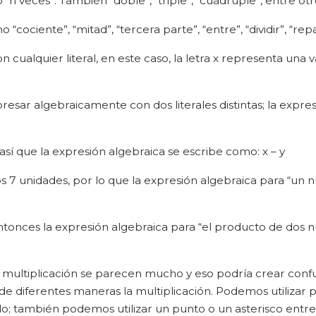
“n veces”. También “doble”, “triple”, “cuádruple”, entre otr
ociente”, “mitad”, “tercera parte”, “entre”, “dividir”, “repar
ualquier literal, en este caso, la letra x representa una v
ar algebraicamente con dos literales distintas; la expresi
 así que la expresión algebraica se escribe como: x – y
7 unidades, por lo que la expresión algebraica para “un
entonces la expresión algebraica para “el producto de dos
 la multiplicación se parecen mucho y eso podría crear conf
e diferentes maneras la multiplicación. Podemos utilizar 
ndo; también podemos utilizar un punto o un asterisco entre