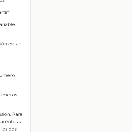
os.
tir”.
ariable
ón es: x +
 número
 números
usión. Para
paréntesis
 los dos