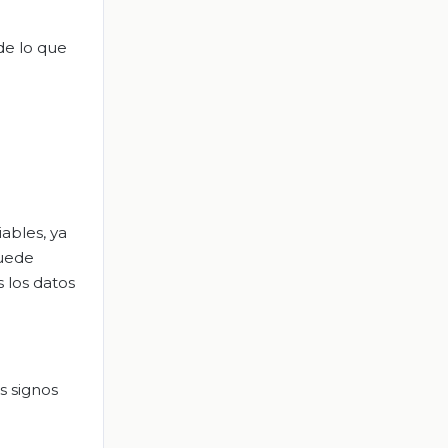
de lo que
ables, ya
puede
s los datos
s signos