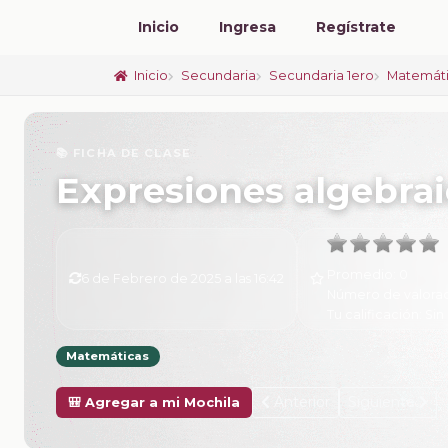
Inicio
Ingresa
Regístrate
Inicio
Secundaria
Secundaria 1ero
Matemát
📚 FICHA DE CLASE
Expresiones algebrai
Promedio:
0
6 de Febrero de 2025 a las 16:42
Número de valora
Tu calificación:
Sin 
Matemáticas
Anterior
Siguiente
🎒 Agregar a mi Mochila