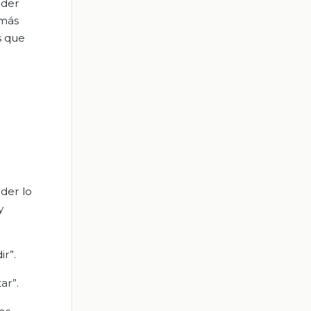
oder
 más
s que
der lo
y
r”.
ar”.