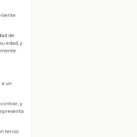
eniente
dad de
su edad, y
camente
 a un
contrar, y
 representa
n tercio