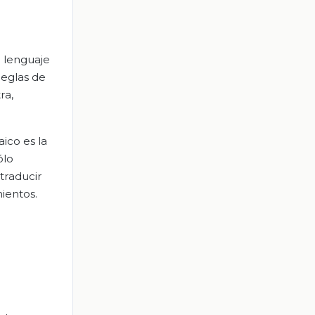
l lenguaje
reglas de
ra,
ico es la
ólo
traducir
ientos.