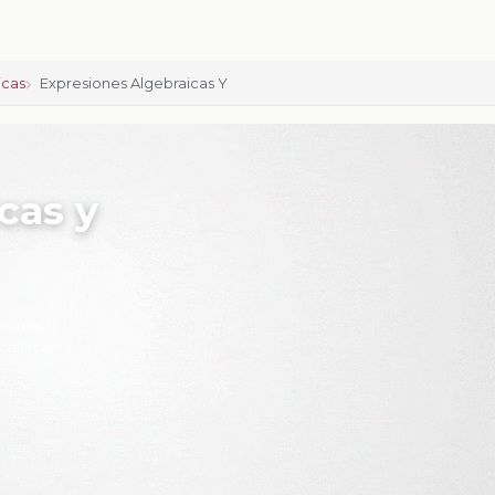
icas
Expresiones Algebraicas Y
cas y
ciones:
0
calificar