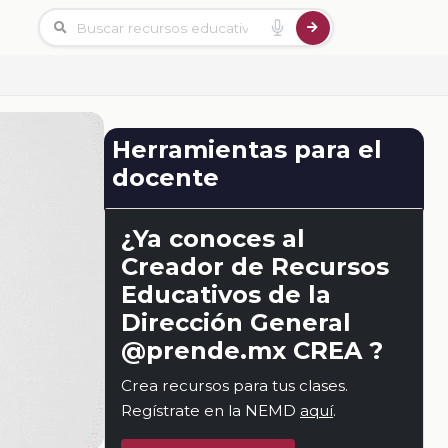
Herramientas para el
docente
¿Ya conoces al
Creador de Recursos
Educativos de la
Dirección General
@prende.mx CREA ?
Crea recursos para tus clases.
Regístrate en la NEMD
aquí
.