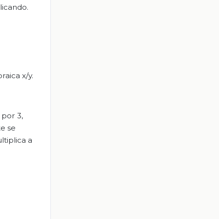
licando.
aica x/y.
 por 3,
te se
tiplica a