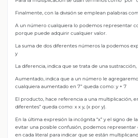
Para la multiplicación se usan términos como “por” o 
Finalmente, con la división se emplean palabras como “c
A un número cualquiera lo podemos representar con c
porque puede adquirir cualquier valor.
La suma de dos diferentes números la podemos expres
y
La diferencia, indica que se trata de una sustracción,
Aumentado, indica que a un número le agregaremos 
cualquiera aumentado en 7” queda como: y + 7
El producto, hace referencia a una multiplicación, 
diferentes” queda como: x x y, (x por y).
En la última expresión la incógnita “x” y el signo de
evitar una posible confusión, podemos representar d
en cada literal para indicar que se están multiplica