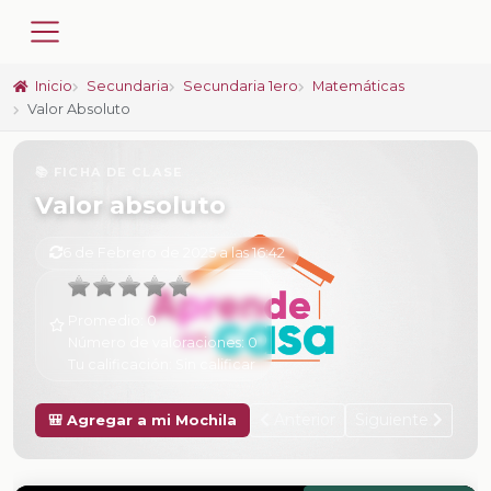
Inicio
Secundaria
Secundaria 1ero
Matemáticas
Valor Absoluto
📚 FICHA DE CLASE
Valor absoluto
6 de Febrero de 2025 a las 16:42
Promedio:
0
Número de valoraciones:
0
Tu calificación:
Sin calificar
Anterior
Siguiente
🎒 Agregar a mi Mochila